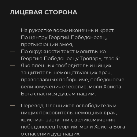
ЛИЦЕВАЯ СТОРОНА
На рукоятке восьмиконечный крест,
По центру Георгий Победоносец,
протыкающий змея,
По окружности текст молитвы ко
Георгию Победоносцу Тропарь, глас 4:
Я́ко пле́нных свободи́тель и ни́щих
защи́титель, немощству́ющих вpач,
правосла́вных побо́рниче, победоно́сче
великому́чениче Гео́pгие, моли́ Хpиста́
Бо́га спасти́ся душа́м на́шим.
Перевод: Пленников освободитель и
нищих покровитель, немощных врач,
христиан заступник, великомученик
победоносец Георгий, моли Христа Бога
о спасении душ наших.