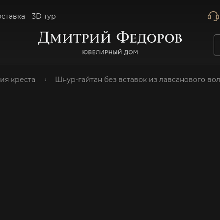
оставка
3D тур
ия креста
Шнур-гайтан без вставок из лавсанового во