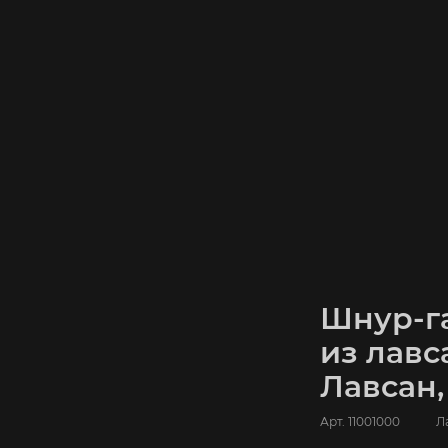
Шнур-га
из лавс
Лавсан
Арт.
11001000
Л