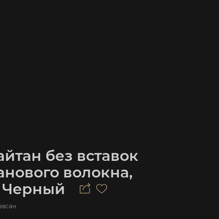
йтан без вставок
анового волокна,
, Черный
авсан