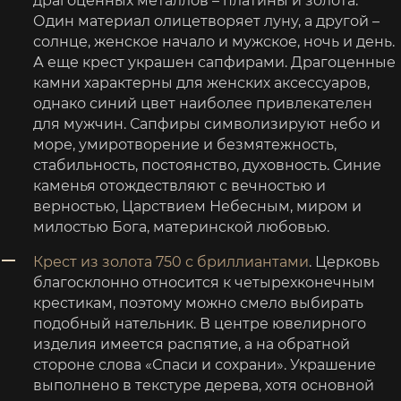
драгоценных металлов – платины и золота.
Один материал олицетворяет луну, а другой –
солнце, женское начало и мужское, ночь и день.
А еще крест украшен сапфирами. Драгоценные
камни характерны для женских аксессуаров,
однако синий цвет наиболее привлекателен
для мужчин. Сапфиры символизируют небо и
море, умиротворение и безмятежность,
стабильность, постоянство, духовность. Синие
каменья отождествляют с вечностью и
верностью, Царствием Небесным, миром и
милостью Бога, материнской любовью.
Крест из золота 750 с бриллиантами
. Церковь
благосклонно относится к четырехконечным
крестикам, поэтому можно смело выбирать
подобный нательник. В центре ювелирного
изделия имеется распятие, а на обратной
стороне слова «Спаси и сохрани». Украшение
выполнено в текстуре дерева, хотя основной