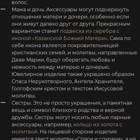
волос.
Мама и дочь. Аксессуары могут подчеркнуть
отношения матери и дочери, особенно если
они живут далеко друг от друга. Прекрасным
вариантом станет
подвеска из серебра с
иконой «Казанской Божьей Матери»
. Сама по
себе икона является покровительницей
христианских семей, и молитвы, направленные
Деве Марии, будут оберегать любовь и
нежность между матерью и дочерью.
Ювелирное изделие также украшено образом
Спаса Нерукотворного, Ангела-Хранителя,
Голгофским крестом и текстом Иисусовой
молитвы.
Сестры. Это не просто украшения, а памятная
вещь и символ близкого родства и верной
дружбы. Сестры могут носить любые парные
аксессуары, например,
кольцо из золота с
молитвой
. На лицевой стороне изделия
имеется текст молитвы «Спаси и сохрани», а на