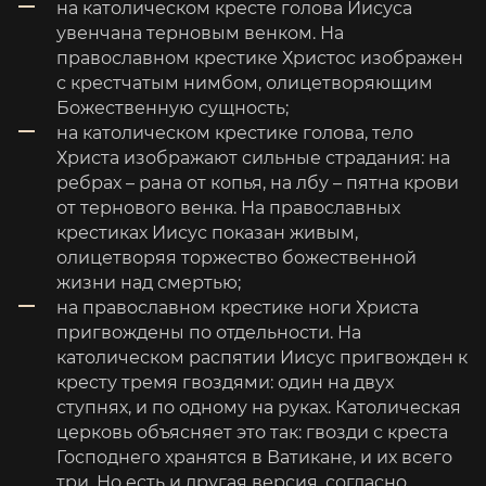
на католическом кресте голова Иисуса
увенчана терновым венком. На
православном крестике Христос изображен
с крестчатым нимбом, олицетворяющим
Божественную сущность;
на католическом крестике голова, тело
Христа изображают сильные страдания: на
ребрах – рана от копья, на лбу – пятна крови
от тернового венка. На православных
крестиках Иисус показан живым,
олицетворяя торжество божественной
жизни над смертью;
на православном крестике ноги Христа
пригвождены по отдельности. На
католическом распятии Иисус пригвожден к
кресту тремя гвоздями: один на двух
ступнях, и по одному на руках. Католическая
церковь объясняет это так: гвозди с креста
Господнего хранятся в Ватикане, и их всего
три. Но есть и другая версия, согласно