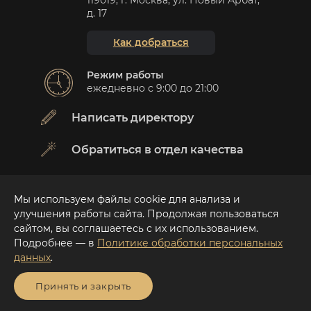
119019, г. Москва, ул. Новый Арбат,
д. 17
Как добраться
Режим работы
ежедневно с 9:00 до 21:00
Написать директору
Обратиться в отдел качества
Мы используем файлы cookie для анализа и
ВНИМАНИЕ!
улучшения работы сайта. Продолжая пользоваться
Стоимость изделий на сайте может меняться в
сайтом, вы соглашаетесь с их использованием.
зависимости от изменения стоимости драгоценных
Подробнее — в
Политике обработки персональных
металлов на сайте Банка России (ЦБ РФ)
данных
.
Обращаем внимание, что в соответствии с
Постановлением Правительства РФ № 2463 от
Принять и закрыть
31.12.2020 ювелирные изделия из драгоценных
металлов и (или) драгоценных камней