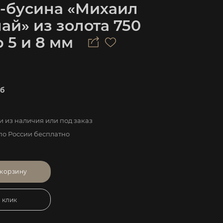
а-бусина «Михаил
ай» из золота 750
 5 и 8 мм
б
 из наличия или под заказ
по России бесплатно
 корзину
1 клик