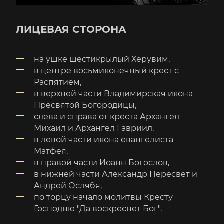
ЛИЦЕВАЯ СТОРОНА
на ушке шестикрылый Херувим,
в центре восьмиконечный крест с
Распятием,
в верхней части Владимирская икона
Пресвятой Богородицы,
слева и справа от креста Архангел
Михаил и Архангел Гавриил,
в левой части икона евангелиста
Матфея,
в правой части Иоанн Богослов,
в нижней части Александр Пересвет и
Андрей Ослябя,
по торцу начало молитвы Кресту
Господню "Да воскреснет Бог".