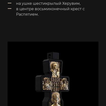
на ушке шестикрылый Херувим,
в центре восьмиконечный крест с
Распятием.