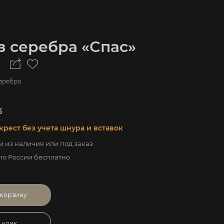
з серебра «Спас»
еребро
б
крест без учета шнура и вставок
 из наличия или под заказ
по России бесплатно
 корзину
1 клик