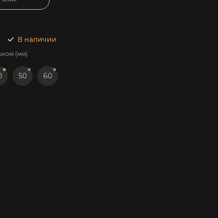
В наличии
шком (мм)
0
50
60