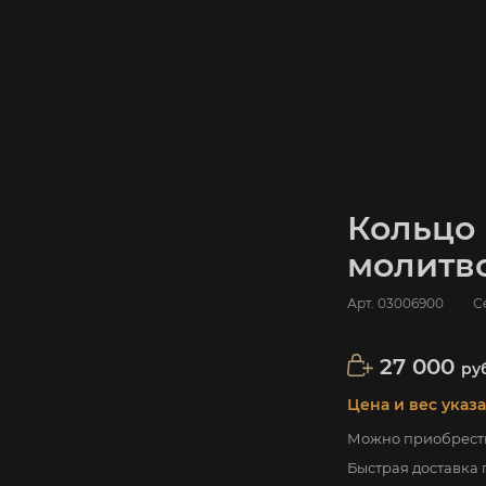
Кольцо 
молитво
Арт.
03006900
С
27 000
ру
Цена и вес указ
Можно приобрести
Быстрая доставка 