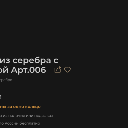
из серебра с
й Арт.006
еребро
б
аны за одно кольцо
 из наличия или под заказ
по России бесплатно