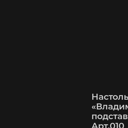
Настол
«Влади
подстав
Арт.010