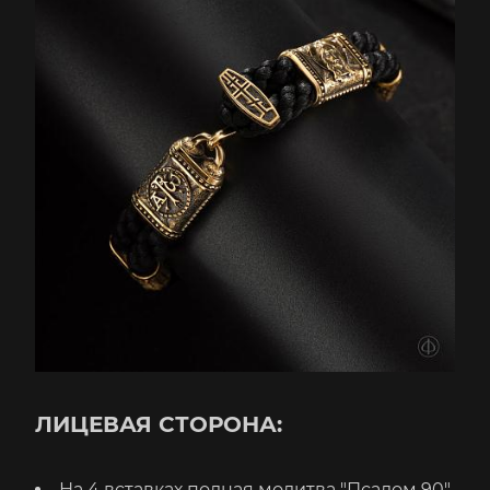
ЛИЦЕВАЯ СТОРОНА:
На 4 вставках полная молитва "Псалом 90",