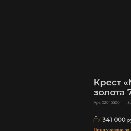
Крест «
золота 
Арт.
02045500
З
341 000
р
Цена указана за 