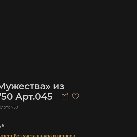
Мужества» из
750 Арт.045
олото 750
уб
крест без учета шнура и вставок